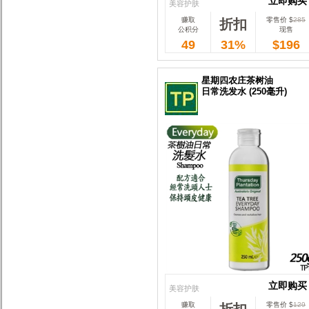
立即购买
美容护肤
赚取
零售价 $
285
折扣
立即购买
公积分
现售
49
31%
$196
星期四农庄茶树油
日常洗发水 (250毫升)
立即购买
美容护肤
赚取
零售价 $
129
折扣
立即购买