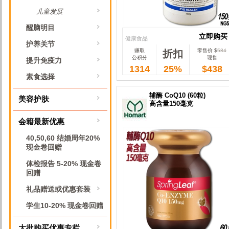
儿童发展
醒脑明目
立即购买
健康食品
护养关节
赚取
零售价 $
584
折扣
立即购买
公积分
现售
提升免疫力
1314
25%
$438
素食选择
辅酶 CoQ10 (60粒)
美容护肤
高含量150毫克
会籍最新优惠
40,50,60 结婚周年20%
现金卷回赠
体检报告 5-20% 现金卷
回赠
礼品赠送或优惠套装
学生10-20% 现金卷回赠
大批购买优惠专栏