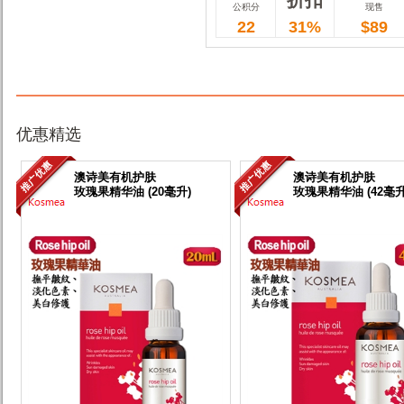
公积分
现售
22
31%
$89
优惠精选
澳诗美有机护肤
澳诗美有机护肤
玫瑰果精华油 (20毫升)
玫瑰果精华油 (42毫升