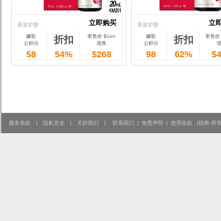
立即购买
立
美容护肤
美容护肤
赚取
零售价 $
580
赚取
零售价 
折扣
折扣
立即购买
立
公积分
现售
公积分
58
54%
$268
98
62%
$
服务条款
|
隐私安全
|
关於我们
|
联系我们
|
免责声明
|
使用条款
|
指南-所