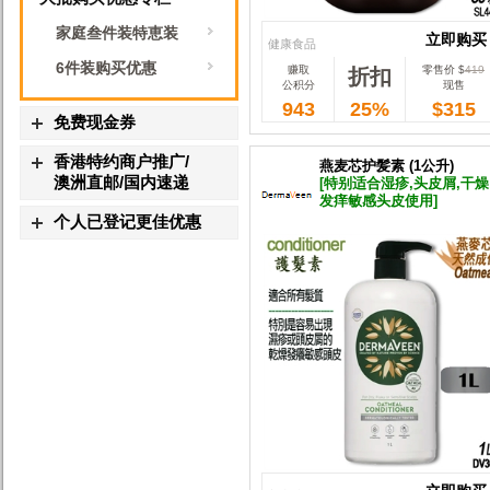
家庭叁件装特恵装
立即购买
健康食品
6件装购买优惠
赚取
零售价 $
419
折扣
立即购买
公积分
现售
943
25%
$315
免费现金券
香港特约商户推广/
燕麦芯护髪素 (1公升)
澳洲直邮/国内速递
[特别适合湿疹,头皮屑,干燥
发痒敏感头皮使用]
个人已登记更佳优惠