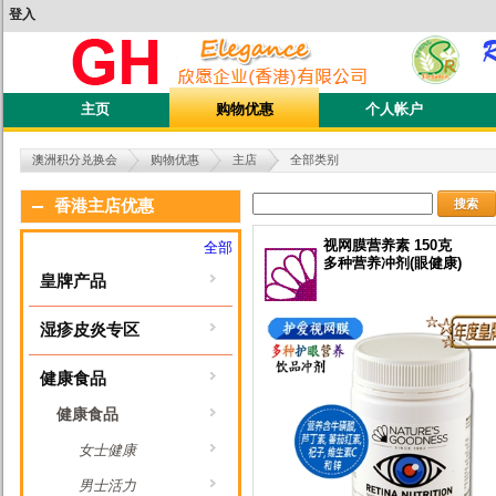
登入
主页
购物优惠
个人帐户
澳洲积分兑换会
购物优惠
主店
全部类别
搜索
香港主店优惠
视网膜营养素 150克
全部
多种营养冲剂(眼健康)
皇牌产品
湿疹皮炎专区
健康食品
健康食品
女士健康
男士活力