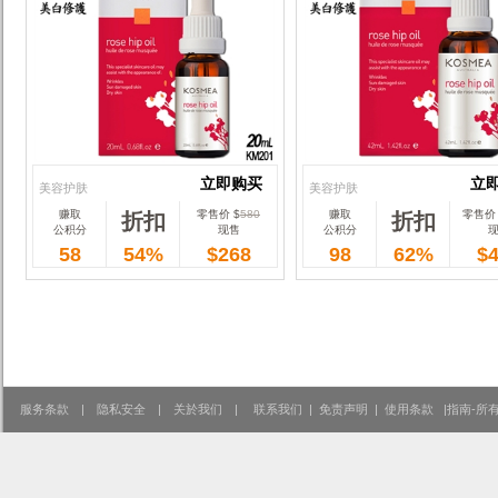
立即购买
立
美容护肤
美容护肤
赚取
零售价 $
580
赚取
零售价 
折扣
折扣
立即购买
立
公积分
现售
公积分
58
54%
$268
98
62%
$
服务条款
|
隐私安全
|
关於我们
|
联系我们
|
免责声明
|
使用条款
|
指南-所