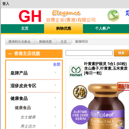
登入
主页
购物优惠
个人帐户
澳洲积分兑换会
购物优惠
主店
醒脑明目
搜索
香港主店优惠
叶黄素护眼灵 5合1 (60粒)
全部
含山桑子,叶黄素,玉米黄质
皇牌产品
[每日一粒]
湿疹皮炎专区
健康食品
健康食品
女士健康
男士活力