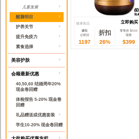
儿童发展
醒脑明目
立即购买
健康食品
护养关节
赚取
零售价 $
538
折扣
立即购买
公积分
现售
提升免疫力
1197
26%
$399
素食选择
美容护肤
会籍最新优惠
40,50,60 结婚周年20%
现金卷回赠
体检报告 5-20% 现金卷
回赠
礼品赠送或优惠套装
学生10-20% 现金卷回赠
大批购买优惠专栏